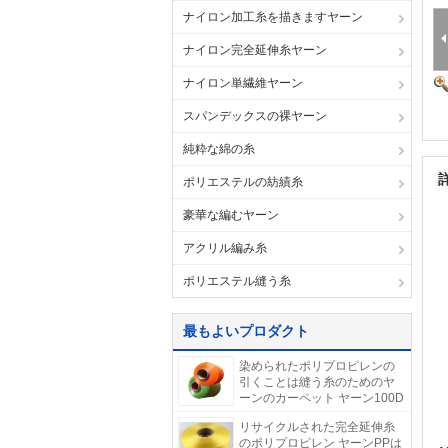
ナイロン加工糸を描きますヤーン
ナイロン完全延伸糸ヤーン
ナイロン単繊維ヤーン
スパンデックスの裸ヤーン
純粋な綿の糸
ポリエステルの紡績糸
豪華な編むヤーン
アクリル編み糸
ポリエステル縫う糸
最もよいプロダクト
染められたポリプロピレンの
引くことは縫う糸のためのヤ
ーンのカーペット ヤーン100D
を織りました
リサイクルされた完全延伸糸
のポリプロピレン ヤーンPPは