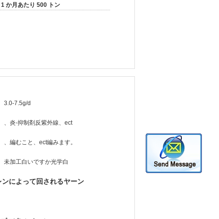
1 か月あたり 500 トン
3.0-7.5g/d
、炎-抑制剤反紫外線、ect
、編むこと、ect編みます。
未加工白いですか光学白
レンによって回されるヤーン