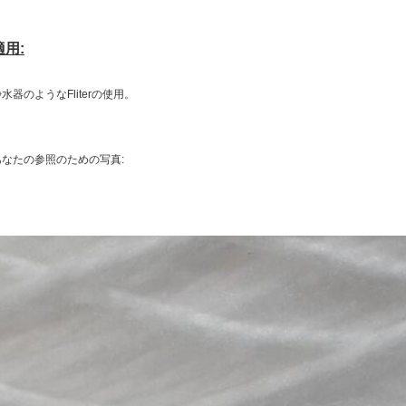
適用:
水器のようなFliterの使用。
あなたの参照のための写真: