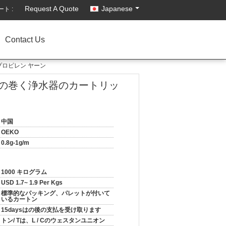
Request A Quote
Japanese
ト :
Contact Us
プロピレン ヤーン
めの巻く浄水器のカートリッ
中国
OEKO
0.8g-1g/m
1000 キログラム
USD 1.7~ 1.9 Per Kgs
標準的なパッキング、パレットが付いて
いるカートン
15daysはの後の支払を受け取ります
トン/ Tは、L / Cのウェスタンユニオン