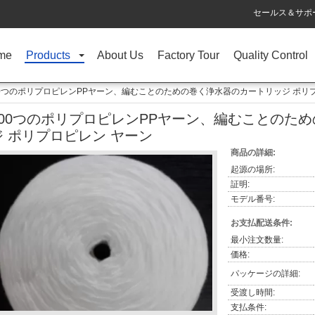
セールス＆サポー
me
Products
About Us
Factory Tour
Quality Control
00つのポリプロピレンPPヤーン、編むことのための巻く浄水器のカートリッジ ポリ
100つのポリプロピレンPPヤーン、編むことのた
ジ ポリプロピレン ヤーン
商品の詳細:
起源の場所:
証明:
モデル番号:
お支払配送条件:
最小注文数量:
価格:
パッケージの詳細:
受渡し時間:
支払条件: