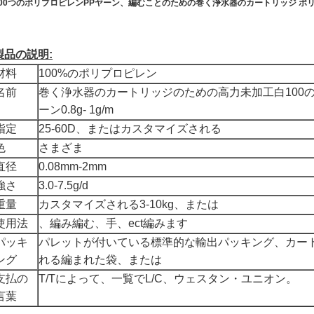
100つのポリプロピレンPPヤーン、編むことのための巻く浄水器のカートリッジ ポ
製品の説明:
材料
100%のポリプロピレン
名前
巻く浄水器のカートリッジのための高力未加工白100
ーン0.8g- 1g/m
指定
25-60D、またはカスタマイズされる
色
さまざま
直径
0.08mm-2mm
強さ
3.0-7.5g/d
重量
カスタマイズされる3-10kg、または
使用法
、編み編む、手、ect編みます
パッキ
パレットが付いている標準的な輸出パッキング、カー
ング
れる編まれた袋、または
支払の
T/Tによって、一覧でL/C、ウェスタン・ユニオン。
言葉