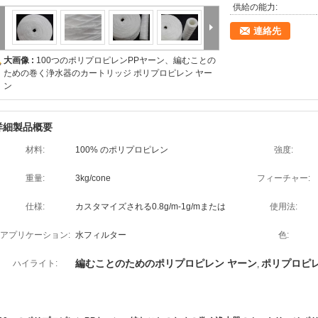
供給の能力:
連絡先
大画像 :
100つのポリプロピレンPPヤーン、編むことの
ための巻く浄水器のカートリッジ ポリプロピレン ヤー
ン
詳細製品概要
材料:
100% のポリプロピレン
強度:
重量:
3kg/cone
フィーチャー:
仕様:
カスタマイズされる0.8g/m-1g/mまたは
使用法:
アプリケーション:
水フィルター
色:
編むことのためのポリプロピレン ヤーン
ポリプロピ
ハイライト:
,