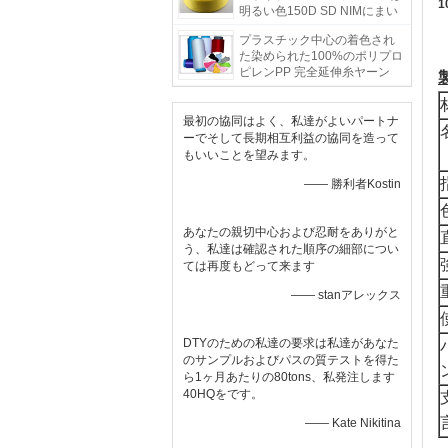
明るい色150D SD NIMにまい
はだを詰めます
プラスチック中心の着色され
た染められた100%のポリプロ
ピレンPP 完全延伸糸ヤーン
150D
最初の協同はよく、私達がよいパートナ
ーでそして長期相互利益の協同を造って
もいいことを望みます。
—— 勝利者Kostin
あなたの親切中心および忍耐をありがと
う、私達は確認された順序の細部につい
ては再度もどって来ます
—— stanアレックス
DTYのための私達の要求は私達があなた
のサンプルおよびパスの質テストを得た
ら1ヶ月あたりの80tons、私発注します
40HQをです。
—— Kate Nikitina