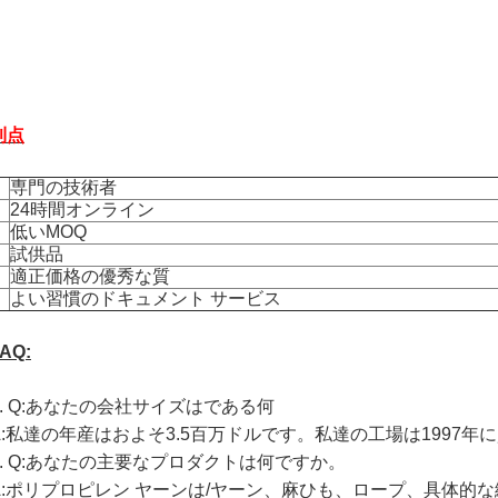
利点
専門の技術者
24時間オンライン
低いMOQ
試供品
適正価格の優秀な質
よい習慣のドキュメント サービス
AQ:
.
Q:あなたの会社サイズはである何
A:私達の年産はおよそ3.5百万ドルです。私達の工場は1997
.
Q:あなたの主要なプロダクトは何ですか。
A:ポリプロピレン ヤーンは/ヤーン、麻ひも、ロープ、具体的