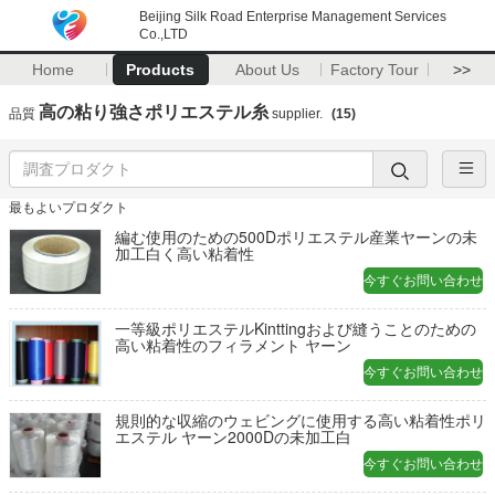
Beijing Silk Road Enterprise Management Services
Co.,LTD
Home
Products
About Us
Factory Tour
>>
高の粘り強さポリエステル糸
品質
supplier.
(15)
最もよいプロダクト
編む使用のための500Dポリエステル産業ヤーンの未
加工白く高い粘着性
今すぐお問い合わせ
一等級ポリエステルKinttingおよび縫うことのための
高い粘着性のフィラメント ヤーン
今すぐお問い合わせ
規則的な収縮のウェビングに使用する高い粘着性ポリ
エステル ヤーン2000Dの未加工白
今すぐお問い合わせ