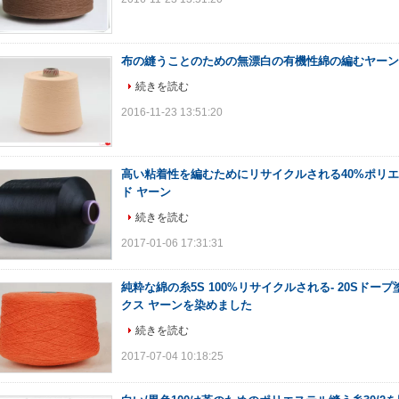
布の縫うことのための無漂白の有機性綿の編むヤーン
続きを読む
2016-11-23 13:51:20
高い粘着性を編むためにリサイクルされる40%ポリエ
ド ヤーン
続きを読む
2017-01-06 17:31:31
純粋な綿の糸5S 100%リサイクルされる- 20Sド
クス ヤーンを染めました
続きを読む
2017-07-04 10:18:25