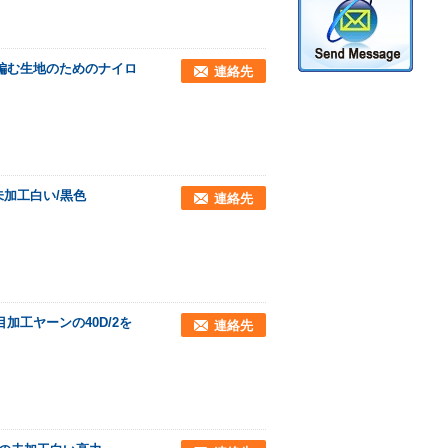
Fの編む生地のためのナイロ
連絡先
未加工白い/黒色
連絡先
工ヤーンの40D/2を
連絡先