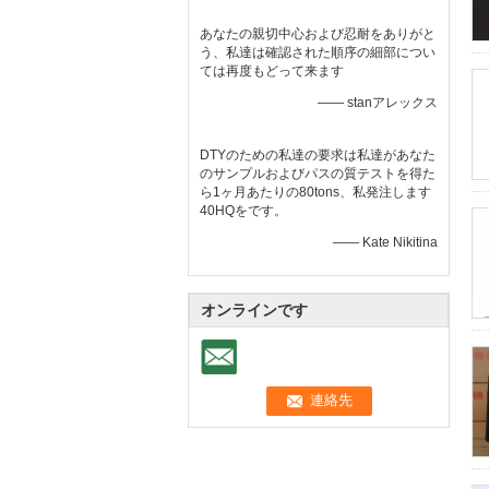
あなたの親切中心および忍耐をありがと
う、私達は確認された順序の細部につい
ては再度もどって来ます
—— stanアレックス
DTYのための私達の要求は私達があなた
のサンプルおよびパスの質テストを得た
ら1ヶ月あたりの80tons、私発注します
40HQをです。
—— Kate Nikitina
オンラインです