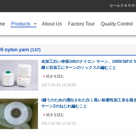
セールス＆サポー
me
Products
About Us
Factory Tour
Quality Control
0 nylon yarn
(137)
未加工白い伸張100のナイロン ヤーン、100D/36F/2
織り目加工にヤーンのソックスの編むこと
続きを読む
2017-04-25 14:18:50
/縫うのための漂白された白く高い粘着性加工糸を描きま
ヤーンZのねじれ編むこと
続きを読む
2017-01-06 17:42:23