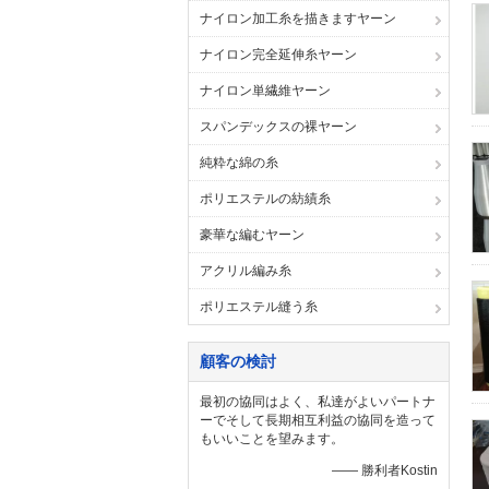
ナイロン加工糸を描きますヤーン
ナイロン完全延伸糸ヤーン
ナイロン単繊維ヤーン
スパンデックスの裸ヤーン
純粋な綿の糸
ポリエステルの紡績糸
豪華な編むヤーン
アクリル編み糸
ポリエステル縫う糸
顧客の検討
最初の協同はよく、私達がよいパートナ
ーでそして長期相互利益の協同を造って
もいいことを望みます。
—— 勝利者Kostin